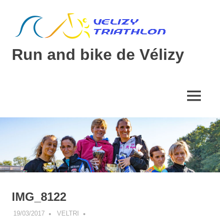
Skip
to
content
Run and bike de Vélizy
Site
du
run
MENU
and
bike
de
Vélizy
IMG_8122
19/03/2017
VELTRI